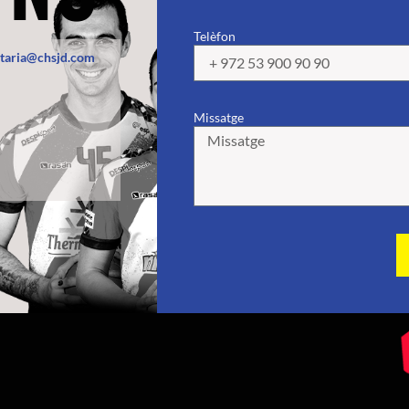
Telèfon
etaria@chsjd.com
Missatge