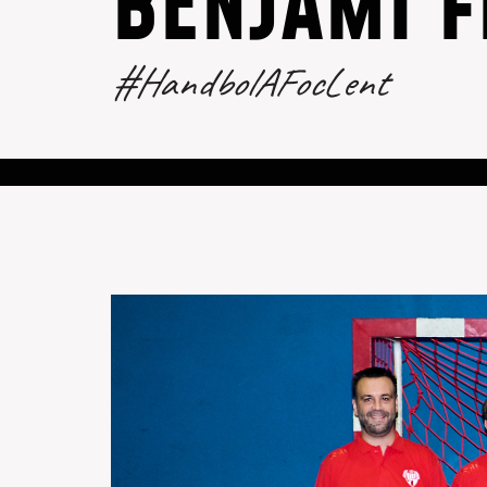
BENJAMÍ F
#HandbolAFocLent