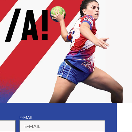
 /A!
E-MAIL