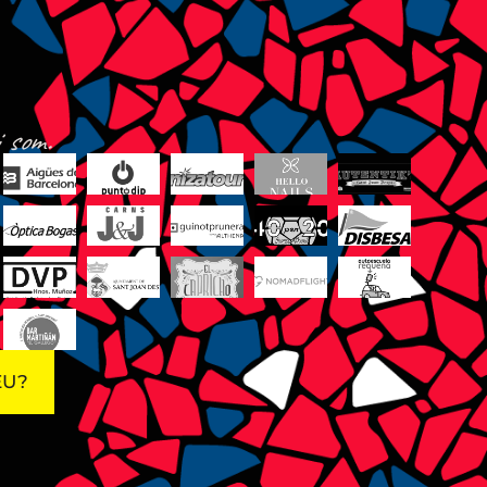
 som.
EU?