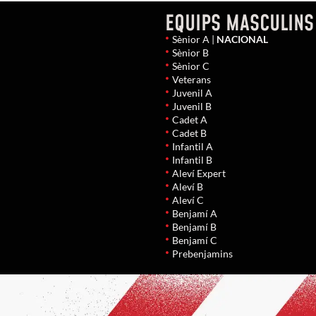
EQUIPS MASCULINS
Sènior A |
NACIONAL
Sènior B
Sènior C
Veterans
Juvenil A
Juvenil B
Cadet A
Cadet B
Infantil A
Infantil B
Aleví Expert
Aleví B
Aleví C
Benjamí A
Benjamí B
Benjamí C
Prebenjamins