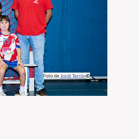
Foto de
Jordi Terrón
©