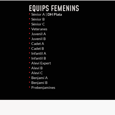
EQUIPS FEMENINS
Sènior A |
DH Plata
Sènior B
Sènior C
Veteranes
Juvenil A
Juvenil B
Cadet A
Cadet B
Infantil A
Infantil B
Aleví Expert
Aleví B
Aleví C
Benjamí A
Benjamí B
Prebenjamines