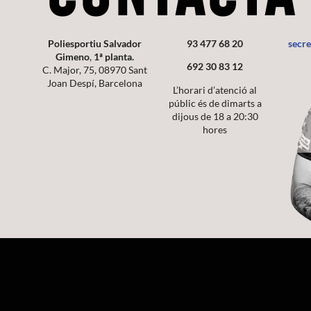
Poliesportiu Salvador
93 477 68 20
secr
Gimeno
,
1ª planta.
692 30 83 12
C. Major, 75, 08970 Sant
Joan Despí, Barcelona
L’horari d’atenció al
públic és de dimarts a
dijous de 18 a 20:30
hores