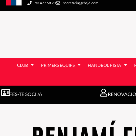
93 477 68 20
secretaria@chsjd.com
CLUB
PRIMERS EQUIPS
HANDBOL PISTA
FES-TE SOCI /A
RENOVACION