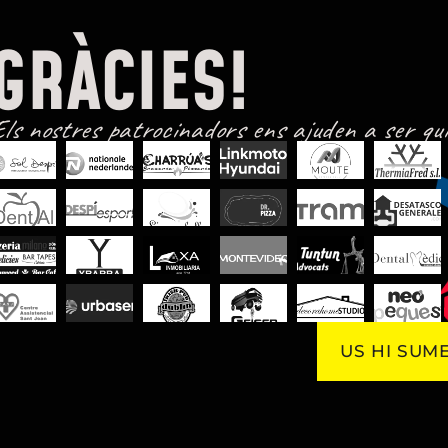
GRÀCIES!
ls nostres patrocinadors ens ajuden a ser qui
US HI SUM