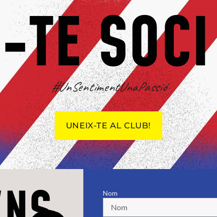
-TE SOCI
#UnSentimentUnaPassió
UNEIX-TE AL CLUB!
'NS
Nom