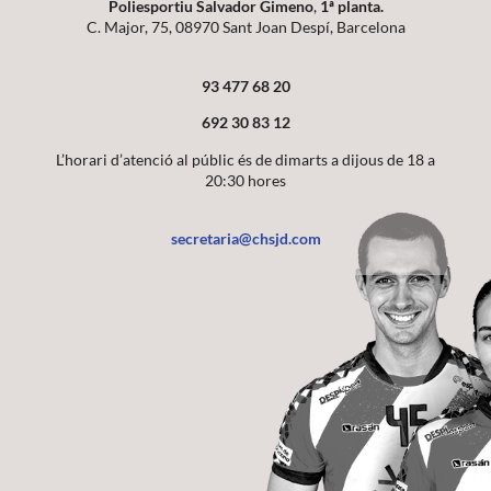
Poliesportiu Salvador Gimeno
,
1ª planta.
C. Major, 75, 08970 Sant Joan Despí, Barcelona
93 477 68 20
692 30 83 12
L’horari d’atenció al públic és de dimarts a dijous de 18 a
20:30 hores
secretaria@chsjd.com