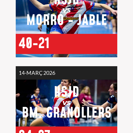
VS
MORRO - JABLE
40-21
14-MARÇ 2026
HSJD
VS
BM. GRANOLLERS