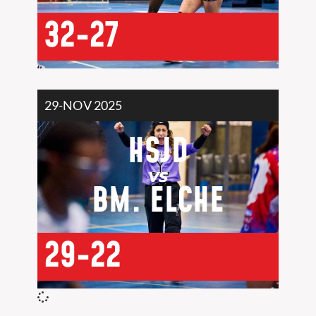
32-27
29-NOV 2025
HSJD
VS
BM. ELCHE
29-22