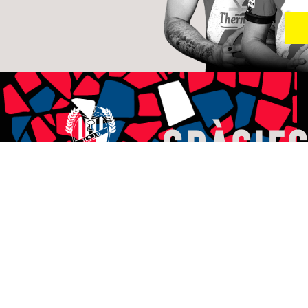
GRÀCIES
Els nostres
patrocinadors ens
CLUB
ajuden a ser qui som.
PRIMERS
EQUIPS
US HI
SUMEU?
HANDBOL
PISTA
HANDBOL
PLATJA