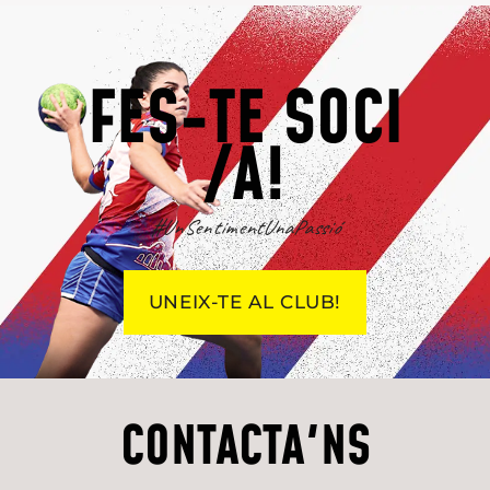
FES-TE SOCI
/A!
#UnSentimentUnaPassió
UNEIX-TE AL CLUB!
CONTACTA'NS