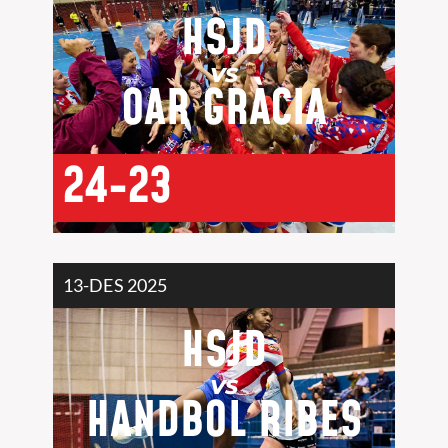
HSJD
VS
OAR GRÀCIA
24-23
13-DES 2025
HSJD
VS
HANDBOL RIBES