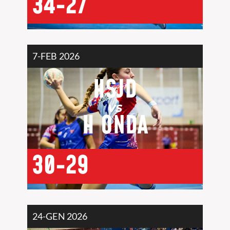
34-27
7-FEB 2026
HSJD
VS
H ONDA
30-29
24-GEN 2026