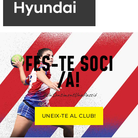
FES-TE SOCI
/A!
#UnSentimentUnaPassió
UNEIX-TE AL CLUB!