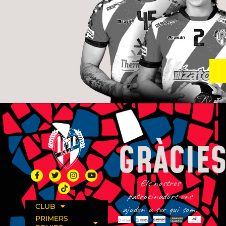
GRÀCIES
Els nostres
patrocinadors ens
CLUB
ajuden a ser qui som.
PRIMERS