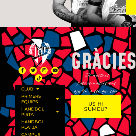
GRÀCIES
Els nostres
patrocinadors ens
CLUB
ajuden a ser qui som.
PRIMERS
EQUIPS
US HI
SUMEU?
HANDBOL
PISTA
HANDBOL
PLATJA
CAMPUS