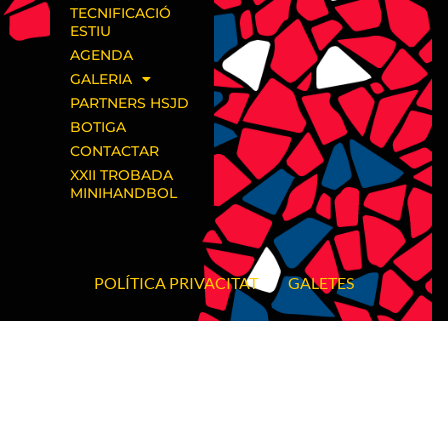
TECNIFICACIÓ
ESTIU
AGENDA
GALERIA
PARTNERS HSJD
BOTIGA
CONTACTAR
XXII TROBADA
MINIHANDBOL
POLÍTICA PRIVACITAT
GALETES