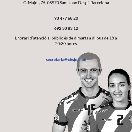
C. Major, 75, 08970 Sant Joan Despí, Barcelona
93 477 68 20
692 30 83 12
L’horari d’atenció al públic és de dimarts a dijous de 18 a
20:30 hores
secretaria@chsjd.com