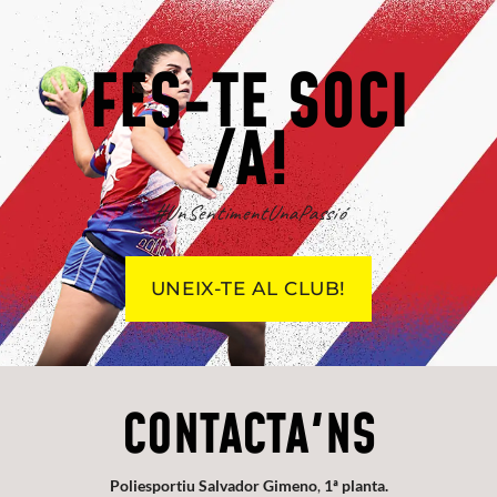
FES-TE SOCI
/A!
#UnSentimentUnaPassió
UNEIX-TE AL CLUB!
CONTACTA'NS
Poliesportiu Salvador Gimeno
,
1ª planta.