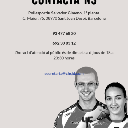
CONTACTA'NS
Poliesportiu Salvador Gimeno
,
1ª planta.
C. Major, 75, 08970 Sant Joan Despí, Barcelona
93 477 68 20
692 30 83 12
L’horari d’atenció al públic és de dimarts a dijous de 18 a
20:30 hores
secretaria@chsjd.com