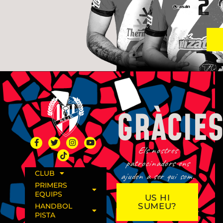
GRÀCIES
Els nostres
patrocinadors ens
CLUB
ajuden a ser qui som.
PRIMERS
EQUIPS
US HI
SUMEU?
HANDBOL
PISTA