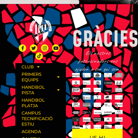
GRÀCIES
Els nostres
patrocinadors ens
CLUB
ajuden a ser qui som.
PRIMERS
EQUIPS
HANDBOL
PISTA
HANDBOL
PLATJA
CAMPUS
TECNIFICACIÓ
ESTIU
AGENDA
US HI