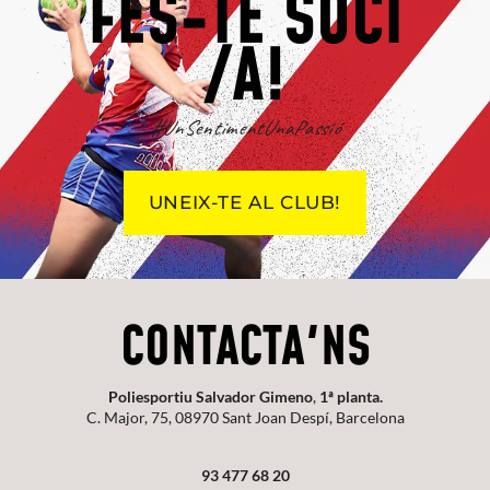
FES-TE SOCI
/A!
#UnSentimentUnaPassió
UNEIX-TE AL CLUB!
CONTACTA'NS
Poliesportiu Salvador Gimeno
,
1ª planta.
C. Major, 75, 08970 Sant Joan Despí, Barcelona
93 477 68 20