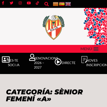
MENÚ
RENOVACIONS
FES-TE
NOVES
2026 –
DIRECTE
SOCI /A
INSCRIPCIO
2027
CATEGORÍA: SÈNIOR
FEMENÍ «A»